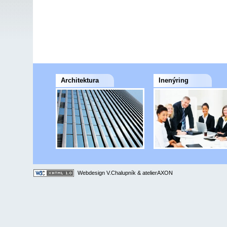
Architektura
Inenýring
Webdesign V.Chalupník
&
atelierAXON