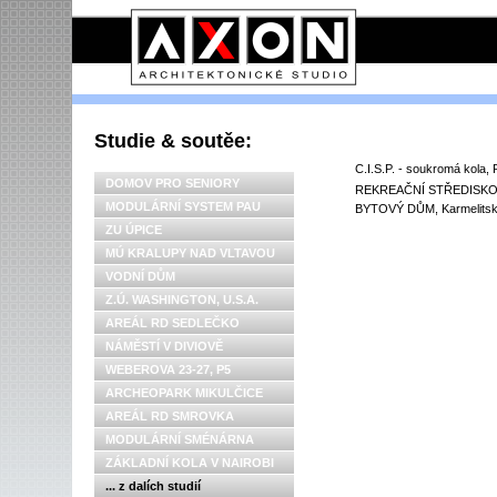
Studie & soutěe:
C.I.S.P. - soukromá kola,
DOMOV PRO SENIORY
REKREAČNÍ STŘEDISKO, 
MODULÁRNÍ SYSTEM PAU
BYTOVÝ DŮM, Karmelitsk
ZU ÚPICE
MÚ KRALUPY NAD VLTAVOU
VODNÍ DŮM
Z.Ú. WASHINGTON, U.S.A.
AREÁL RD SEDLEČKO
NÁMĚSTÍ V DIVIOVĚ
WEBEROVA 23-27, P5
ARCHEOPARK MIKULČICE
AREÁL RD SMROVKA
MODULÁRNÍ SMÉNÁRNA
ZÁKLADNÍ KOLA V NAIROBI
... z dalích studií